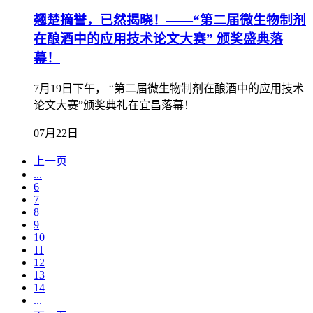
翘楚摘誉，已然揭晓！——“第二届微生物制剂
在酿酒中的应用技术论文大赛” 颁奖盛典落
幕！
​7月19日下午， “第二届微生物制剂在酿酒中的应用技术
论文大赛”颁奖典礼在宜昌落幕！
07月22日
上一页
...
6
7
8
9
10
11
12
13
14
...